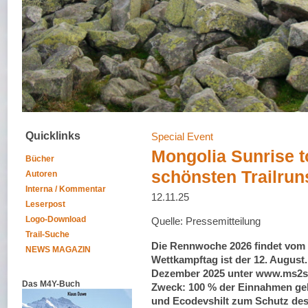
Quicklinks
Special Event
Mongolia Sunrise t
Bücher
schönsten Trailruns
Autoren
Interna / Kommentar
12.11.25
Leserpost
Logo-Download
Quelle: Pressemitteilung
Trail-Suche
Die Rennwoche 2026 findet vom 9.
NEWS MAGAZIN
Wettkampftag ist der 12. August
Dezember 2025 unter www.ms2s.o
Das M4Y-Buch
Zweck: 100 % der Einnahmen ge
und Ecodevshilt zum Schutz des