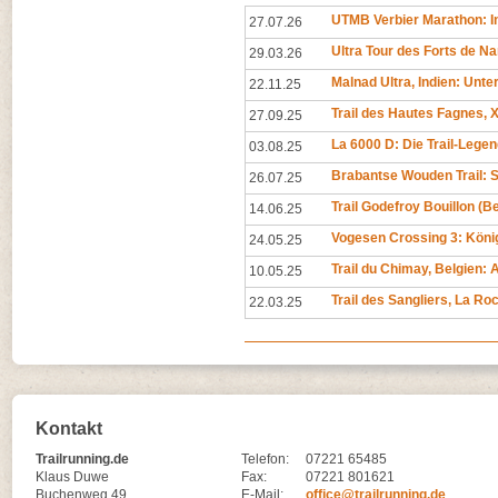
UTMB Verbier Marathon: In
27.07.26
Ultra Tour des Forts de N
29.03.26
Malnad Ultra, Indien: Unt
22.11.25
Trail des Hautes Fagnes, X
27.09.25
La 6000 D: Die Trail-Legen
03.08.25
Brabantse Wouden Trail: 
26.07.25
Trail Godefroy Bouillon (
14.06.25
Vogesen Crossing 3: Köni
24.05.25
Trail du Chimay, Belgien
10.05.25
Trail des Sangliers, La R
22.03.25
Kontakt
Trailrunning.de
Telefon:
07221 65485
Klaus Duwe
Fax:
07221 801621
Buchenweg 49
E-Mail:
office@trailrunning.de