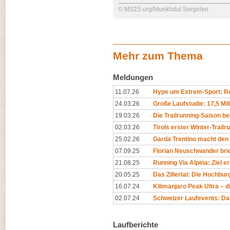
© MS2S.org/Munkhdul Sergelen
Mehr zum Thema
Meldungen
11.07.26
Hype um Extrem-Sport: Rep
24.03.26
Große Laufstudie: 17,5 Mil
19.03.26
Die Trailrunning-Saison begi
02.03.26
Tirols erster Winter-Trailr
25.02.26
Garda Trentino macht den 
07.09.25
Florian Neuschwander bri
21.08.25
Running Via Alpina: Ziel er
20.05.25
Das Zillertal: Die Hochburg
16.07.24
Kilimanjaro Peak Ultra – di
02.07.24
Schweizer Laufevents: Da
Laufberichte