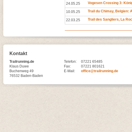
Vogesen Crossing 3: Köni
24.05.25
Trail du Chimay, Belgien
10.05.25
Trail des Sangliers, La R
22.03.25
Kontakt
Trailrunning.de
Telefon:
07221 65485
Klaus Duwe
Fax:
07221 801621
Buchenweg 49
E-Mail:
office@trailrunning.de
76532 Baden-Baden