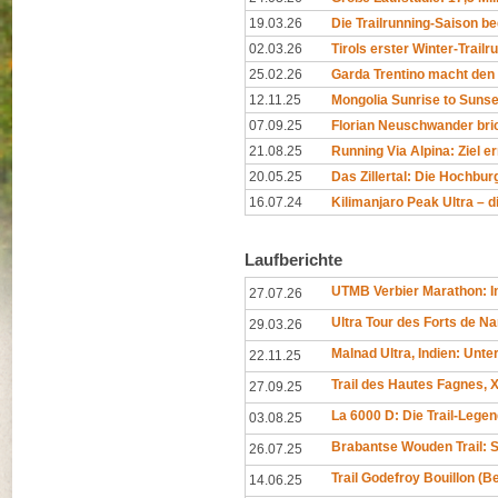
19.03.26
Die Trailrunning-Saison begi
02.03.26
Tirols erster Winter-Trailr
25.02.26
Garda Trentino macht den 
12.11.25
Mongolia Sunrise to Sunset
07.09.25
Florian Neuschwander bri
21.08.25
Running Via Alpina: Ziel er
20.05.25
Das Zillertal: Die Hochburg
16.07.24
Kilimanjaro Peak Ultra – di
Laufberichte
UTMB Verbier Marathon: In
27.07.26
Ultra Tour des Forts de N
29.03.26
Malnad Ultra, Indien: Unt
22.11.25
Trail des Hautes Fagnes, X
27.09.25
La 6000 D: Die Trail-Legen
03.08.25
Brabantse Wouden Trail: 
26.07.25
Trail Godefroy Bouillon (
14.06.25