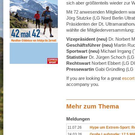
sich aber größtenteils wieder zur W
Mit 72 anwesenden Mitgliedern war 
Jörg Stutzke (LG Nord Berlin Ultr
Präsidenten der Dt. Ultramarathonv
wählte die Mitgliederversammlung:
Vizepräsident (neu)
Dr. Norbert M
Geschäftsführer (neu)
Martin Ru
Sportwart (neu)
Michael Irrgang (
Statistiker
Dr. Jürgen Schoch (L
Rechtswart
Norbert Ebbert (LG 
Pressewartin
Gabi Gründling (L
If you are looking for a great
escort
accompany you.
Mehr zum Thema
Meldungen
11.07.26
Hype um Extrem-Sport: Rep
24.03.26
Große Laufstudie: 17,5 Mil