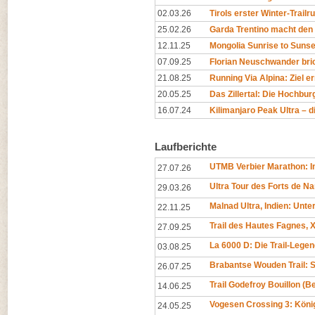
02.03.26
Tirols erster Winter-Trailr
25.02.26
Garda Trentino macht den 
12.11.25
Mongolia Sunrise to Sunset
07.09.25
Florian Neuschwander bri
21.08.25
Running Via Alpina: Ziel er
20.05.25
Das Zillertal: Die Hochburg
16.07.24
Kilimanjaro Peak Ultra – di
Laufberichte
UTMB Verbier Marathon: In
27.07.26
Ultra Tour des Forts de N
29.03.26
Malnad Ultra, Indien: Unt
22.11.25
Trail des Hautes Fagnes, X
27.09.25
La 6000 D: Die Trail-Legen
03.08.25
Brabantse Wouden Trail: 
26.07.25
Trail Godefroy Bouillon (
14.06.25
Vogesen Crossing 3: Köni
24.05.25