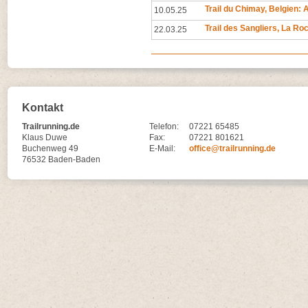
Trail du Chimay, Belgien
10.05.25
Trail des Sangliers, La R
22.03.25
Kontakt
Trailrunning.de
Telefon:
07221 65485
Klaus Duwe
Fax:
07221 801621
Buchenweg 49
E-Mail:
office@trailrunning.de
76532 Baden-Baden