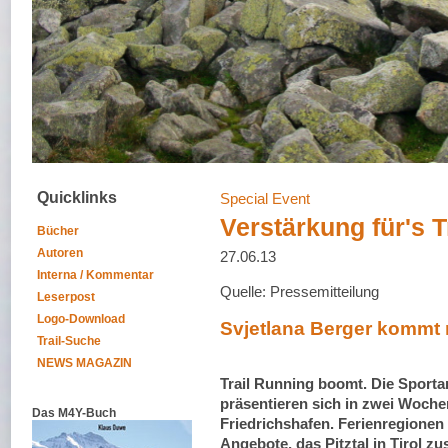
Quicklinks
Special Event
Verstärkung für's 
Bücher
Autoren
27.06.13
Interna / Kommentar
Quelle: Pressemitteilung
Leserpost
Logo-Download
Svjetlana Berger kommt 
Trail-Suche
NEWS MAGAZIN
Trail Running boomt. Die Sportar
präsentieren sich in zwei Woche
Das M4Y-Buch
Friedrichshafen. Ferienregionen 
Angebote, das Pitztal in Tirol 