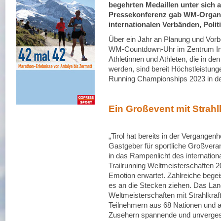
begehrten Medaillen unter sich 
Pressekonferenz gab WM-Organi
internationalen Verbänden, Polit
Über ein Jahr an Planung und Vorb
WM-Countdown-Uhr im Zentrum Inns
Athletinnen und Athleten, die in 
werden, sind bereit Höchstleistung
Running Championships 2023 in de
Ein Großevent mit Strahl
„Tirol hat bereits in der Vergange
Gastgeber für sportliche Großveran
in das Rampenlicht des internation
Trailrunning Weltmeisterschaften 
Emotion erwartet. Zahlreiche bege
es an die Stecken ziehen. Das Land T
Weltmeisterschaften mit Strahlkra
Teilnehmern aus 68 Nationen und a
Zusehern spannende und unverges