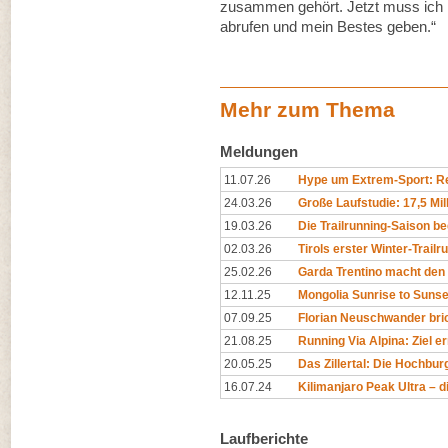
zusammen gehört. Jetzt muss ich n
abrufen und mein Bestes geben.“
Mehr zum Thema
Meldungen
11.07.26
Hype um Extrem-Sport: Rep
24.03.26
Große Laufstudie: 17,5 Mil
19.03.26
Die Trailrunning-Saison begi
02.03.26
Tirols erster Winter-Trailr
25.02.26
Garda Trentino macht den 
12.11.25
Mongolia Sunrise to Sunset
07.09.25
Florian Neuschwander bri
21.08.25
Running Via Alpina: Ziel er
20.05.25
Das Zillertal: Die Hochburg
16.07.24
Kilimanjaro Peak Ultra – di
Laufberichte