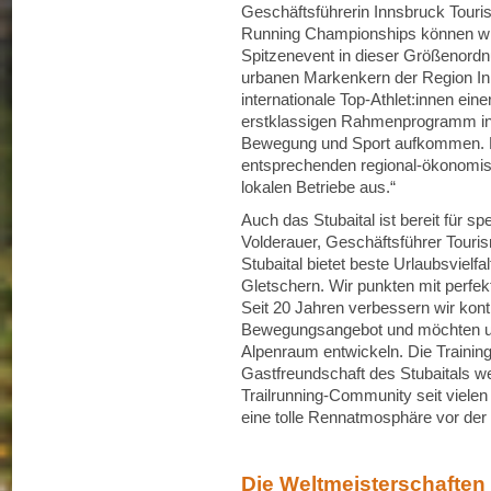
Geschäftsführerin Innsbruck Touri
Running Championships können wir
Spitzenevent in dieser Größenordn
urbanen Markenkern der Region Inn
internationale Top-Athlet:innen ein
erstklassigen Rahmenprogramm in 
Bewegung und Sport aufkommen. Ei
entsprechenden regional-ökonomisch
lokalen Betriebe aus.“
Auch das Stubaital ist bereit für s
Volderauer, Geschäftsführer Touris
Stubaital bietet beste Urlaubsviel
Gletschern. Wir punkten mit perfekt
Seit 20 Jahren verbessern wir kont
Bewegungsangebot und möchten un
Alpenraum entwickeln. Die Traini
Gastfreundschaft des Stubaitals w
Trailrunning-Community seit vielen
eine tolle Rennatmosphäre vor der 
Die Weltmeisterschafte