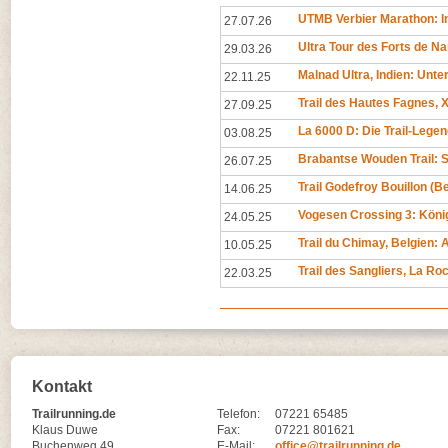
UTMB Verbier Marathon: In
27.07.26
Ultra Tour des Forts de N
29.03.26
Malnad Ultra, Indien: Unt
22.11.25
Trail des Hautes Fagnes, X
27.09.25
La 6000 D: Die Trail-Legen
03.08.25
Brabantse Wouden Trail: 
26.07.25
Trail Godefroy Bouillon (
14.06.25
Vogesen Crossing 3: Köni
24.05.25
Trail du Chimay, Belgien
10.05.25
Trail des Sangliers, La R
22.03.25
Kontakt
Trailrunning.de
Telefon:
07221 65485
Klaus Duwe
Fax:
07221 801621
Buchenweg 49
E-Mail:
office@trailrunning.de