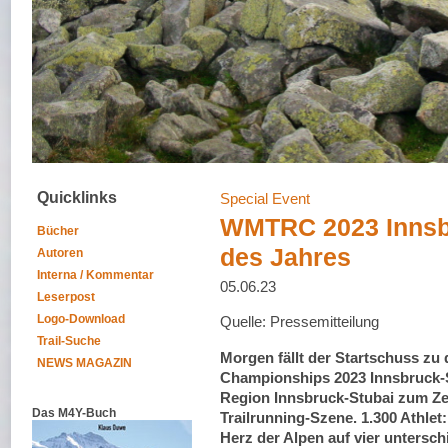
Quicklinks
Special Event
WMTRC 2023 Innsbr
Bücher
des Jahres
Autoren
Interna / Kommentar
05.06.23
Leserpost
Logo-Download
Quelle: Pressemitteilung
Trail-Suche
Morgen fällt der Startschuss zu
NEWS MAGAZIN
Championships 2023 Innsbruck-St
Region Innsbruck-Stubai zum Zen
Das M4Y-Buch
Trailrunning-Szene. 1.300 Athle
Herz der Alpen auf vier untersc