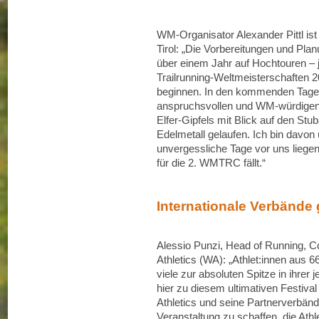
WM-Organisator Alexander Pittl ist 
Tirol: „Die Vorbereitungen und Pla
über einem Jahr auf Hochtouren – je
Trailrunning-Weltmeisterschaften 
beginnen. In den kommenden Tage
anspruchsvollen und WM-würdigen
Elfer-Gipfels mit Blick auf den St
Edelmetall gelaufen. Ich bin davo
unvergessliche Tage vor uns liegen
für die 2. WMTRC fällt.“
Internationale Verbänd
Alessio Punzi, Head of Running, C
Athletics (WA): „Athlet:innen aus 6
viele zur absoluten Spitze in ihrer 
hier zu diesem ultimativen Festiv
Athletics und seine Partnerverbänd
Veranstaltung zu schaffen, die Ath