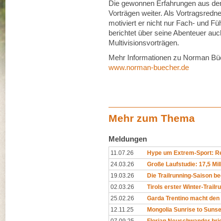
Die gewonnen Erfahrungen aus dem
Vorträgen weiter. Als Vortragsredne
motiviert er nicht nur Fach- und F
berichtet über seine Abenteuer auch
Multivisionsvorträgen.
Mehr Informationen zu Norman Büc
www.norman-buecher.de
Mehr zum Thema
Meldungen
11.07.26
Hype um Extrem-Sport: Rep
24.03.26
Große Laufstudie: 17,5 Mil
19.03.26
Die Trailrunning-Saison begi
02.03.26
Tirols erster Winter-Trailr
25.02.26
Garda Trentino macht den 
12.11.25
Mongolia Sunrise to Sunset