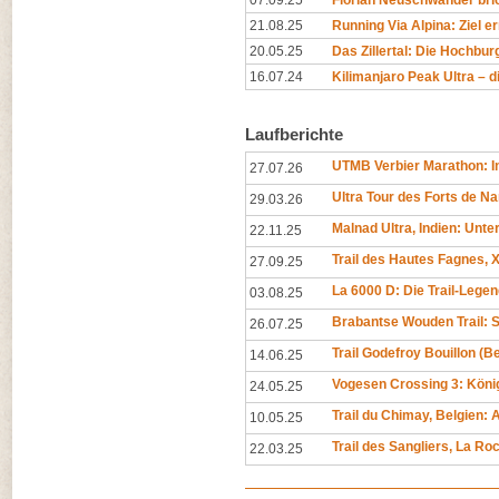
07.09.25
Florian Neuschwander bri
21.08.25
Running Via Alpina: Ziel er
20.05.25
Das Zillertal: Die Hochburg
16.07.24
Kilimanjaro Peak Ultra – di
Laufberichte
UTMB Verbier Marathon: In
27.07.26
Ultra Tour des Forts de N
29.03.26
Malnad Ultra, Indien: Unt
22.11.25
Trail des Hautes Fagnes, X
27.09.25
La 6000 D: Die Trail-Legen
03.08.25
Brabantse Wouden Trail: 
26.07.25
Trail Godefroy Bouillon (
14.06.25
Vogesen Crossing 3: Köni
24.05.25
Trail du Chimay, Belgien
10.05.25
Trail des Sangliers, La R
22.03.25