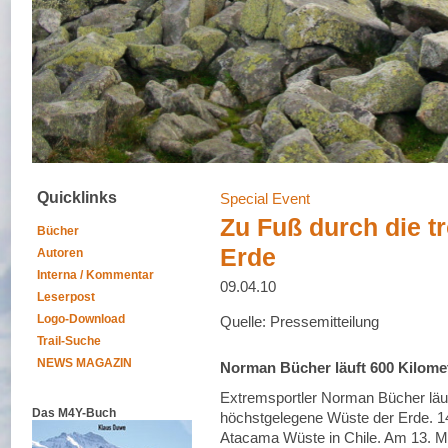
Quicklinks
Special Event
Zu Fuß durch die t
Bücher
Erde
Autoren
Interna / Kommentar
09.04.10
Leserpost
Logo-Download
Quelle: Pressemitteilung
Trail-Suche
NEWS MAGAZIN
Norman Bücher läuft 600 Kilomet
Extremsportler Norman Bücher läuf
Das M4Y-Buch
höchstgelegene Wüste der Erde. 1
Atacama Wüste in Chile. Am 13. Mai