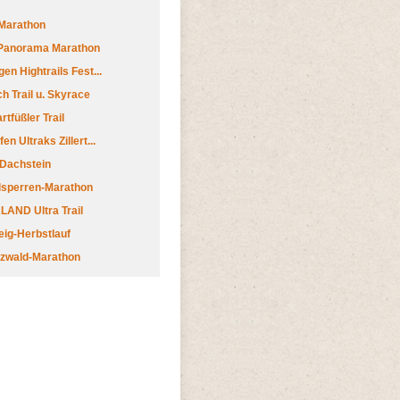
Marathon
 Panorama Marathon
en Hightrails Fest...
h Trail u. Skyrace
tfüßler Trail
n Ultraks Zillert...
 Dachstein
lsperren-Marathon
AND Ultra Trail
ig-Herbstlauf
zwald-Marathon