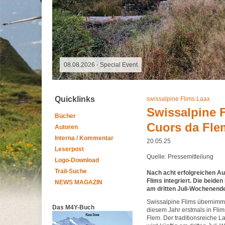
08.08.2026 -
Quicklinks
swissalpine Flims Laax
Swissalpine F
Bücher
Cuors da Fle
Autoren
Interna / Kommentar
20.05.25
Leserpost
Quelle: Pressemitteilung
Logo-Download
Trail-Suche
Nach acht erfolgreichen Au
Flims integriert. Die beide
NEWS MAGAZIN
am dritten Juli-Wochenend
Swissalpine Flims übernimmt
Das M4Y-Buch
diesem Jahr erstmals in Flim
Flem. Der traditionsreiche L