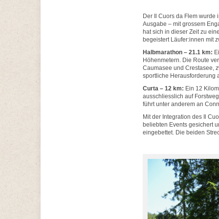
Der Il Cuors da Flem wurde 
Ausgabe – mit grossem Engag
hat sich in dieser Zeit zu e
begeistert Läufer:innen mit z
Halbmarathon – 21.1 km:
Ei
Höhenmetern. Die Route verl
Caumasee und Crestasee, zw
sportliche Herausforderung 
Curta – 12 km:
Ein 12 Kilom
ausschliesslich auf Forstwege
führt unter anderem an Con
Mit der Integration des Il C
beliebten Events gesichert 
eingebettet. Die beiden Stre