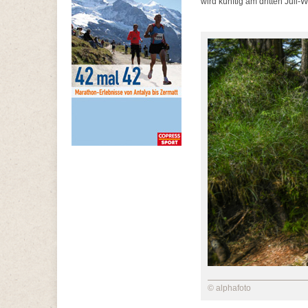
wird künftig am dritten Jul
© alphafoto