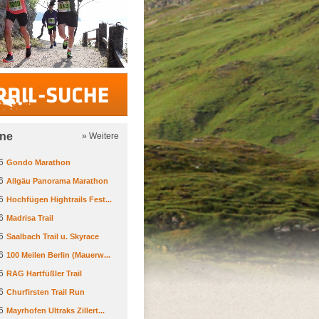
Trail-Suche
ine
» Weitere
6
Gondo Marathon
6
Allgäu Panorama Marathon
6
Hochfügen Hightrails Fest...
6
Madrisa Trail
6
Saalbach Trail u. Skyrace
6
100 Meilen Berlin (Mauerw...
6
RAG Hartfüßler Trail
6
Churfirsten Trail Run
6
Mayrhofen Ultraks Zillert...