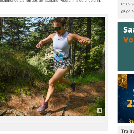
i-Wochenende als Teil des Swissalpine-Programms durchgeführt.
05.09.2
05.09.2
Trail