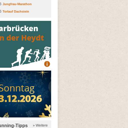
6
Jungfrau-Marathon
6
Torlauf Dachstein
running-Tipps
» Weitere