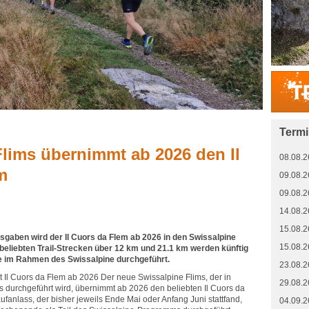
Term
lims übernimmt ab 2026 den Il
08.08.2
m
09.08.2
09.08.2
14.08.2
15.08.2
sgaben wird der Il Cuors da Flem ab 2026 in den Swissalpine
15.08.2
n beliebten Trail-Strecken über 12 km und 21.1 km werden künftig
e im Rahmen des Swissalpine durchgeführt.
23.08.2
 Il Cuors da Flem ab 2026 Der neue Swissalpine Flims, der in
29.08.2
s durchgeführt wird, übernimmt ab 2026 den beliebten Il Cuors da
aufanlass, der bisher jeweils Ende Mai oder Anfang Juni stattfand,
04.09.2