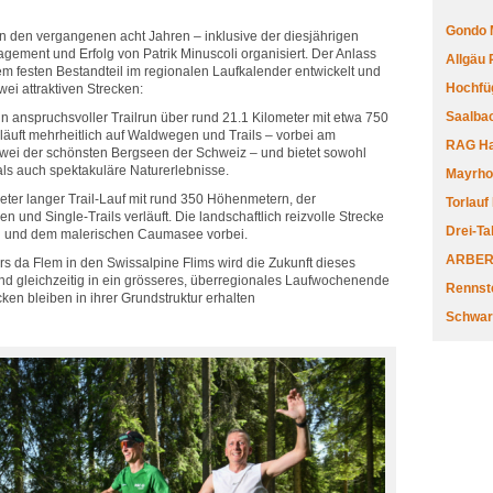
Gondo 
in den vergangenen acht Jahren – inklusive der diesjährigen
ement und Erfolg von Patrik Minuscoli organisiert. Der Anlass
Allgäu
inem festen Bestandteil im regionalen Laufkalender entwickelt und
Hochfüg
wei attraktiven Strecken:
Saalbac
n anspruchsvoller Trailrun über rund 21.1 Kilometer mit etwa 750
äuft mehrheitlich auf Waldwegen und Trails – vorbei am
RAG Har
ei der schönsten Bergseen der Schweiz – und bietet sowohl
als auch spektakuläre Naturerlebnisse.
Mayrhofe
eter langer Trail-Lauf mit rund 350 Höhenmetern, der
Torlauf
n und Single-Trails verläuft. Die landschaftlich reizvolle Strecke
Drei-Ta
n und dem malerischen Caumasee vorbei.
ARBERL
uors da Flem in den Swissalpine Flims wird die Zukunft dieses
und gleichzeitig in ein grösseres, überregionales Laufwochenende
Rennste
cken bleiben in ihrer Grundstruktur erhalten
Schwar