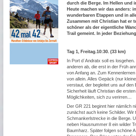
durch die Berge. Im Hellen und i
Heute machen wir das anders: in
wunderbaren Etappen und in all
Zusammen mit Christian hat er tol
schöner als der eigentliche Wand
Trail gemeint. In jeder Beziehu
Tag 1, Freitag.10:30. (33 km)
In Port d´Andratx soll es losgehen. 
anderen ab, die erst in der Früh an
von Anfang an. Zum Kennenlernen is
von allein. Alles Gepäck (nur klein
verstaut, der begleitet uns auf den
Sicherheit läuft Christian die erste
Möglichkeiten, sich zu verirren…
Der GR 221 beginnt hier nämlich nic
zunächst auch keine Schilder. Wir 
Schmankerlstrecke in die Berge. Un
neben Hausnummer 8 ein wilder Tra
Baumharz. Später folgen schöne Au