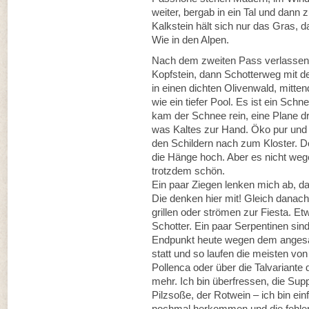
weiter, bergab in ein Tal und dan
Kalkstein hält sich nur das Gras, 
Wie in den Alpen.
Nach dem zweiten Pass verlassen wi
Kopfstein, dann Schotterweg mit de
in einen dichten Olivenwald, mitte
wie ein tiefer Pool. Es ist ein Sch
kam der Schnee rein, eine Plane 
was Kaltes zur Hand. Öko pur und
den Schildern nach zum Kloster. Dor
die Hänge hoch. Aber es nicht wege
trotzdem schön.
Ein paar Ziegen lenken mich ab, da
Die denken hier mit! Gleich danach
grillen oder strömen zur Fiesta. Et
Schotter. Ein paar Serpentinen sin
Endpunkt heute wegen dem angesagt
statt und so laufen die meisten vo
Pollenca oder über die Talvariante
mehr. Ich bin überfressen, die Supp
Pilzsoße, der Rotwein – ich bin ein
nochmal herkommen und die fehlen