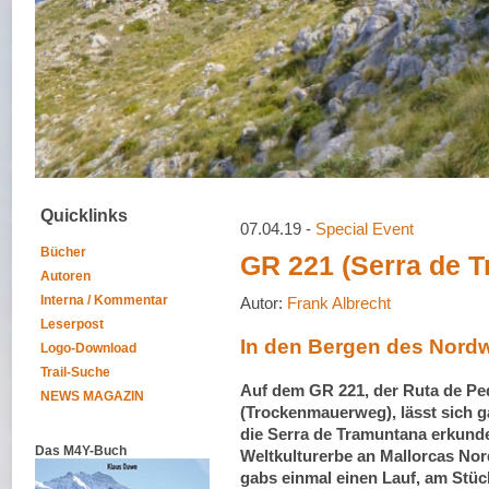
Quicklinks
07.04.19 -
Special Event
Bücher
GR 221 (Serra de 
Autoren
Interna / Kommentar
Autor:
Frank Albrecht
Leserpost
In den Bergen des Nord
Logo-Download
Trail-Suche
Auf dem GR 221, der Ruta de Pe
NEWS MAGAZIN
(Trockenmauerweg), lässt sich 
die Serra de Tramuntana erkund
Das M4Y-Buch
Weltkulturerbe an Mallorcas Nor
gabs einmal einen Lauf, am Stüc