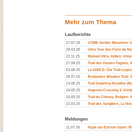
Mehr zum Thema
Laufberichte
27.07.26
UTMB Verbier Marathon: In
29.03.26
Ultra Tour des Forts de N
22.11.25
Malnad Ultra, Indien: Unt
27.09.25
Trail des Hautes Fagnes, X
03.08.25
La 6000 D: Die Trail-Legen
26.07.25
Brabantse Wouden Trail: 
14.06.25
Trail Godefroy Bouillon (
24.05.25
Vogesen Crossing 3: Köni
10.05.25
Trail du Chimay, Belgien
22.03.25
Trail des Sangliers, La R
Meldungen
11.07.26
Hype um Extrem-Sport: Rep