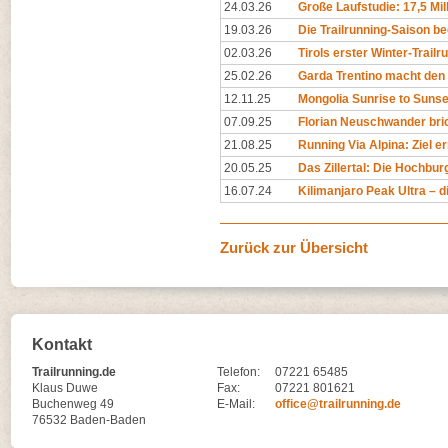
24.03.26
Große Laufstudie: 17,5 Mil
19.03.26
Die Trailrunning-Saison begi
02.03.26
Tirols erster Winter-Trailr
25.02.26
Garda Trentino macht den 
12.11.25
Mongolia Sunrise to Sunset
07.09.25
Florian Neuschwander bri
21.08.25
Running Via Alpina: Ziel er
20.05.25
Das Zillertal: Die Hochburg
16.07.24
Kilimanjaro Peak Ultra – di
Zurück zur Übersicht
Kontakt
Trailrunning.de
Telefon:
07221 65485
Klaus Duwe
Fax:
07221 801621
Buchenweg 49
E-Mail:
office@trailrunning.de
76532 Baden-Baden