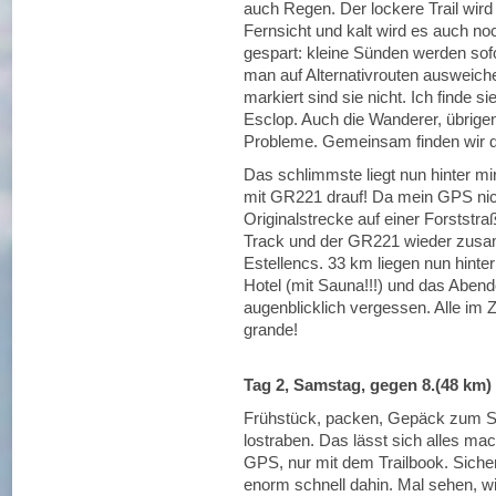
auch Regen. Der lockere Trail wir
Fernsicht und kalt wird es auch no
gespart: kleine Sünden werden sofo
man auf Alternativrouten ausweich
markiert sind sie nicht. Ich finde 
Esclop. Auch die Wanderer, übrigen
Probleme. Gemeinsam finden wir d
Das schlimmste liegt nun hinter mir 
mit GR221 drauf! Da mein GPS nich
Originalstrecke auf einer Forststraß
Track und der GR221 wieder zusam
Estellencs. 33 km liegen nun hinter
Hotel (mit Sauna!!!) und das Aben
augenblicklich vergessen. Alle im Z
grande!
Tag 2, Samstag, gegen 8.(48 km)
Frühstück, packen, Gepäck zum Sh
lostraben. Das lässt sich alles m
GPS, nur mit dem Trailbook. Sichere
enorm schnell dahin. Mal sehen, wi