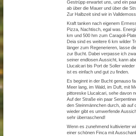
Gestrüpp erwartet uns, und ein paa
ab über die Mauer und über die Str
Zur Halbzeit sind wir in Valldemoss
Kraft tanken nach eigenem Ermessen
Pizza, Nachtisch, egal was. Energie
km und 500 hm zum Caragoli-Platea
Deia sind es weitere 6 km wilder T
länger zum Regenerieren, lasse die
zur Bucht. Dabei verpasse ich zw
seiner endlosen Aussicht, kann aber
Llucalcari bis Port de Soller wiede
ist es einfach und gut zu finden.
Es beginnt in der Bucht genauso fan
Meer lang, im Wald, im Duft, mit Me
pittoreske Llucalcari, sehe davon 
Auf der Straße ein paar Serpentine
den Steinmännchen durch, ab auf de
wieder gibt es umwerfende Aussic
sehr überraschend!
Wenn es zunehmend kultivierter wi
einer schönen Finca mit Ausschank