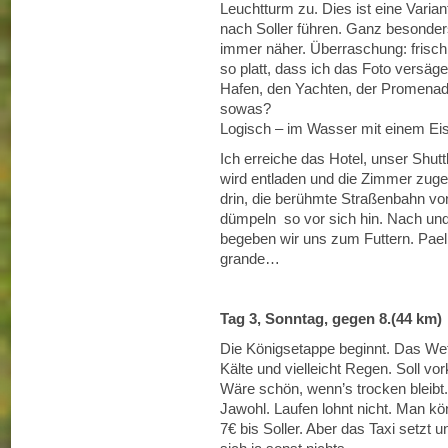
Leuchtturm zu. Dies ist eine Vari
nach Soller führen. Ganz besonde
immer näher. Überraschung: frisch
so platt, dass ich das Foto versäg
Hafen, den Yachten, der Promenade
sowas?
Logisch – im Wasser mit einem Ei
Ich erreiche das Hotel, unser Shut
wird entladen und die Zimmer zuge
drin, die berühmte Straßenbahn von
dümpeln so vor sich hin. Nach und
begeben wir uns zum Futtern. Pael
grande…
Tag 3, Sonntag, gegen 8.(44 km)
Die Königsetappe beginnt. Das Wett
Kälte und vielleicht Regen. Soll vo
Wäre schön, wenn’s trocken bleibt.
Jawohl. Laufen lohnt nicht. Man k
7€ bis Soller. Aber das Taxi setzt u