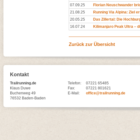
07.09.25
Florian Neuschwander bri
21.08.25
Running Via Alpina: Ziel er
20.05.25
Das Zillertal: Die Hochburg
16.07.24
Kilimanjaro Peak Ultra – di
Zurück zur Übersicht
Kontakt
Trailrunning.de
Telefon:
07221 65485
Klaus Duwe
Fax:
07221 801621
Buchenweg 49
E-Mail:
office@trailrunning.de
76532 Baden-Baden