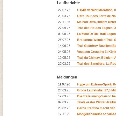
Laufberichte
27.07.26
UTMB Verbier Marathon: In
29.03.26
Ultra Tour des Forts de N
22.11.25
Malnad Ultra, Indien: Unt
27.09.25
Trail des Hautes Fagnes, X
03.08.25
La 6000 D: Die Trail-Legen
26.07.25
Brabantse Wouden Trail: 
14.06.25
Trail Godefroy Bouillon (
24.05.25
Vogesen Crossing 3: Köni
10.05.25
Trail du Chimay, Belgien
22.03.25
Trail des Sangliers, La R
Meldungen
11.07.26
Hype um Extrem-Sport: Rep
24.03.26
Große Laufstudie: 17,5 Mil
19.03.26
Die Trailrunning-Saison begi
02.03.26
Tirols erster Winter-Trailr
25.02.26
Garda Trentino macht den 
12.11.25
Mongolia Sunrise to Sunset