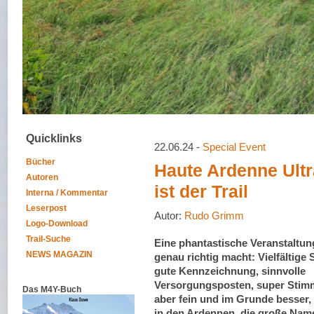
Quicklinks
22.06.24 -
Special Event
Bücher
Haute Ardenne Ultra
Autoren
ist der Trail
Interna / Kommentar
Leserpost
Autor:
Rudo Grimm
Logo-Download
Trail-Suche
Eine phantastische Veranstaltung
NEWS MAGAZIN
genau richtig macht: Vielfältige 
gute Kennzeichnung, sinnvolle
Versorgungsposten, super Stimm
Das M4Y-Buch
aber fein und im Grunde besser, 
in den Ardennen, die große Nam