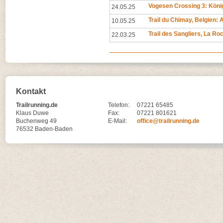
Vogesen Crossing 3: Köni
24.05.25
Trail du Chimay, Belgien
10.05.25
Trail des Sangliers, La R
22.03.25
Kontakt
Trailrunning.de
Telefon:
07221 65485
Klaus Duwe
Fax:
07221 801621
Buchenweg 49
E-Mail:
office@trailrunning.de
76532 Baden-Baden