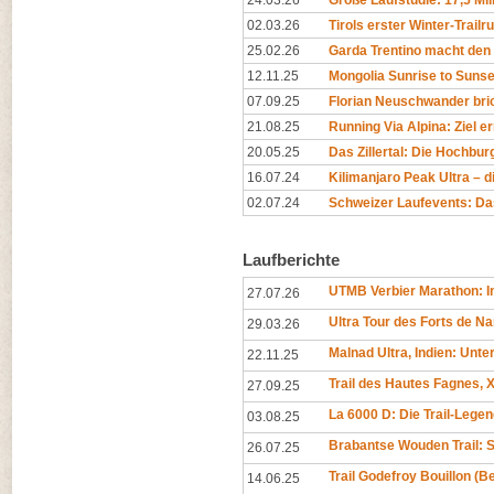
24.03.26
Große Laufstudie: 17,5 Mil
02.03.26
Tirols erster Winter-Trailr
25.02.26
Garda Trentino macht den 
12.11.25
Mongolia Sunrise to Sunset
07.09.25
Florian Neuschwander bri
21.08.25
Running Via Alpina: Ziel er
20.05.25
Das Zillertal: Die Hochburg
16.07.24
Kilimanjaro Peak Ultra – di
02.07.24
Schweizer Laufevents: Da
Laufberichte
UTMB Verbier Marathon: In
27.07.26
Ultra Tour des Forts de N
29.03.26
Malnad Ultra, Indien: Unt
22.11.25
Trail des Hautes Fagnes, X
27.09.25
La 6000 D: Die Trail-Legen
03.08.25
Brabantse Wouden Trail: 
26.07.25
Trail Godefroy Bouillon (
14.06.25