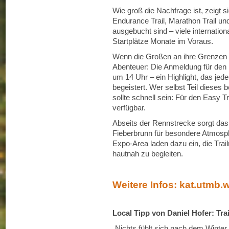
Wie groß die Nachfrage ist, zeigt 
Endurance Trail, Marathon Trail un
ausgebucht sind – viele internationa
Startplätze Monate im Voraus.
Wenn die Großen an ihre Grenzen g
Abenteuer: Die Anmeldung für den K
um 14 Uhr – ein Highlight, das jed
begeistert. Wer selbst Teil dies
sollte schnell sein: Für den Easy T
verfügbar.
Abseits der Rennstrecke sorgt das 
Fieberbrunn für besondere Atmosph
Expo-Area laden dazu ein, die Trai
hautnah zu begleiten.
Weitere Infos: kat.utmb.
Local Tipp von Daniel Hofer: Tra
„Nichts fühlt sich nach dem Winter 