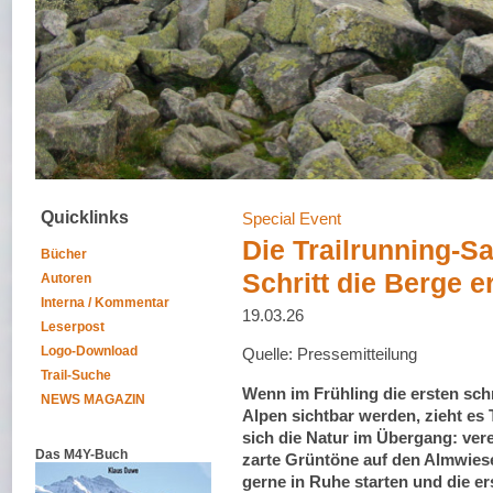
Quicklinks
Special Event
Die Trailrunning-Sa
Bücher
Schritt die Berge e
Autoren
Interna / Kommentar
19.03.26
Leserpost
Logo-Download
Quelle: Pressemitteilung
Trail-Suche
Wenn im Frühling die ersten sch
NEWS MAGAZIN
Alpen sichtbar werden, zieht es T
sich die Natur im Übergang: vere
Das M4Y-Buch
zarte Grüntöne auf den Almwiese
gerne in Ruhe starten und die 