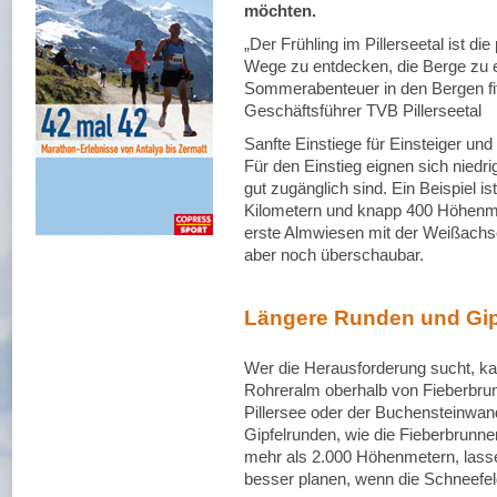
möchten.
„Der Frühling im Pillerseetal ist di
Wege zu entdecken, die Berge zu erk
Sommerabenteuer in den Bergen fit 
Geschäftsführer TVB Pillerseetal
Sanfte Einstiege für Einsteiger un
Für den Einstieg eignen sich niedrig
gut zugänglich sind. Ein Beispiel i
Kilometern und knapp 400 Höhenme
erste Almwiesen mit der Weißachsc
aber noch überschaubar.
Längere Runden und Gip
Wer die Herausforderung sucht, kan
Rohreralm oberhalb von Fieberbrunn
Pillersee oder der Buchensteinwan
Gipfelrunden, wie die Fieberbrunne
mehr als 2.000 Höhenmetern, lass
besser planen, wenn die Schneefe