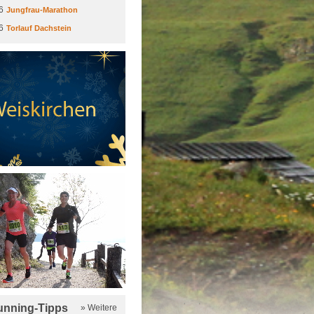
6
Jungfrau-Marathon
6
Torlauf Dachstein
running-Tipps
» Weitere