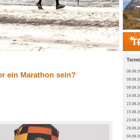
Term
08.08.2
r ein Marathon sein?
09.08.2
09.08.2
14.08.2
15.08.2
15.08.2
23.08.2
29.08.2
04.09.2