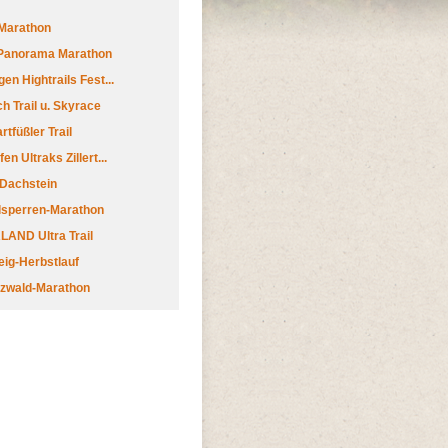
Marathon
 Panorama Marathon
en Hightrails Fest...
h Trail u. Skyrace
tfüßler Trail
n Ultraks Zillert...
 Dachstein
lsperren-Marathon
AND Ultra Trail
ig-Herbstlauf
zwald-Marathon