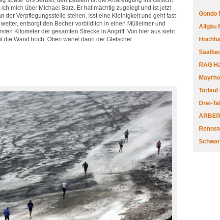
g später Urs Jenzer, den Läufern ist die Anstrengung ins Gesicht
h mich über Michael Barz. Er hat mächtig zugelegt und ist jetzt
Gondo 
r an der Verpflegungsstelle stehen, isst eine Kleinigkeit und geht fast
weiter, entsorgt den Becher vorbildlich in einen Mülleimer und
Allgäu
en Kilometer der gesamten Strecke in Angriff. Von hier aus sieht
ht die Wand hoch. Oben wartet dann der Gletscher.
Hochfüg
Saalbac
RAG Har
Mayrhofe
Torlauf
Drei-Ta
ARBERL
Rennste
Schwar