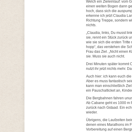
Welch ein Zieleinlauf: vom G
einen weiten Bogen dann geht
hoch, dass sich die auspump
erkenne ich jetzt Claudia Land
Richtung Treppe, sondern wil
nichts.
„Claudia, links, Du musst link
sie, rennt ein Stück zurück 
wie sie sich die ersten Tritt
hopp“, das verstehen die Sch
Frau das Ziel. „Nicht einen K
sie. Muss sie auch nicht.
Drei Minuten später kommt Cor
nutzt ihr jetzt nichts mehr. 
Auch hier: ich kann euch die
Aber es muss fantastisch sein
kann man einschließlich Ziel 
ein Pauschalticket an, Kinder
Die Bergbahnen fahren ununt
Ab Cabane geht es 1000 m fa
zurück nach Gstaad. Ein ech
wieder.
Übrigens, die Laufzeiten be
denen eines Marathons im Fl
Vorbereitung auf einen Bergma