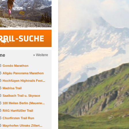
Trail-Suche
ine
» Weitere
6
Gondo Marathon
6
Allgäu Panorama Marathon
6
Hochfügen Hightrails Fest...
6
Madrisa Trail
6
Saalbach Trail u. Skyrace
6
100 Meilen Berlin (Mauerw...
6
RAG Hartfüßler Trail
6
Churfirsten Trail Run
6
Mayrhofen Ultraks Zillert...