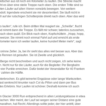
letscher aus ist noch ein Kilometer zu laufen. Die Strecke macht
 es über eine steile Treppe nach oben. Die ersten Tritte sind so
ten Läufer auf allen Vieren vorwärts bewegen. Von weitem
olt. Irgendwie erscheint sie mir desorientiert. Sie läuft nicht in
l auf der rutschigen Schotterpiste direkt nach oben. Aber das wird
s laufen“, rufe ich. Beim dritten Mal reagiert sie. „Scheiße“, flucht
und nimmt dann die Treppe. Es fällt mir schwer, tatenlos zuzusehen,
e nach oben quält. Ein Blick nach oben, Kopfschütteln. „Hopp, hopp,
weizer. Sie nimmt noch einmal Fahrt auf und erreicht als erste
ilometer kann ich weiter laufen, keine hundert Meter mehr“, sagt
inne Zeller. Ja, bei ihr sieht das alles viel besser aus. Aber das
Das Rennen ist gelaufen. Sie ist Zweite und glücklich.
 Berge nicht beschreiben und auch nicht zeigen, ich sehe keine.
. Nicht nur für die Läufer, auch für die Begleiter. Per Bergbahn
vier Punkte erreichen. Dafür bietet der Veranstalter für 40 Franken
 zahlen die Hälfte.
erbrochen. Es gibt keinerlei Engpässe oder lange Wartezeiten.
st senkrecht hinunter nach Col du Pillon und dann per Bus
tes Erlebnis. Nur Laufen ist schöner. Deshalb komme ich auch
im Glacier 3000 Run entsprechend in allen Leistungsklasse in etwa
achen. Wer meint, der Lauf sei wegen seiner Distanz eine gute
rathon, hat Recht. Allerdings sollte jeder, der hier antritt, über