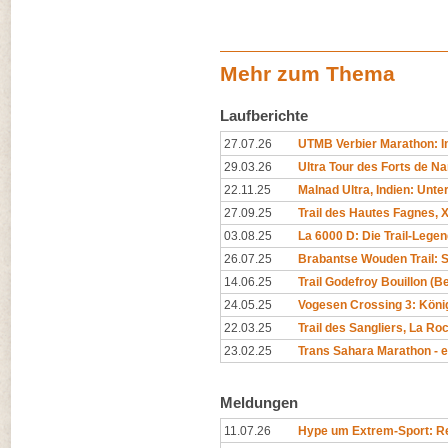
Mehr zum Thema
Laufberichte
27.07.26
UTMB Verbier Marathon: In
29.03.26
Ultra Tour des Forts de N
22.11.25
Malnad Ultra, Indien: Unt
27.09.25
Trail des Hautes Fagnes, X
03.08.25
La 6000 D: Die Trail-Legen
26.07.25
Brabantse Wouden Trail: 
14.06.25
Trail Godefroy Bouillon (
24.05.25
Vogesen Crossing 3: Köni
22.03.25
Trail des Sangliers, La R
23.02.25
Trans Sahara Marathon - 
Meldungen
11.07.26
Hype um Extrem-Sport: Rep