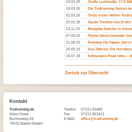
24.03.26
Große Laufstudie: 17,5 Mil
19.03.26
Die Trailrunning-Saison begi
02.03.26
Tirols erster Winter-Trailr
25.02.26
Garda Trentino macht den 
12.11.25
Mongolia Sunrise to Sunset
07.09.25
Florian Neuschwander bri
21.08.25
Running Via Alpina: Ziel er
20.05.25
Das Zillertal: Die Hochburg
16.07.24
Kilimanjaro Peak Ultra – di
Zurück zur Übersicht
Kontakt
Trailrunning.de
Telefon:
07221 65485
Klaus Duwe
Fax:
07221 801621
Buchenweg 49
E-Mail:
office@trailrunning.de
76532 Baden-Baden