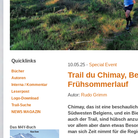
Quicklinks
10.05.25 -
Special Event
Bücher
Trail du Chimay, B
Autoren
Frühsommerlauf
Interna / Kommentar
Leserpost
Autor:
Rudo Grimm
Logo-Download
Trail-Suche
Chimay, das ist eine beschaulich
NEWS MAGAZIN
Südwesten Belgiens, und ein Bie
auch der Trail, sind hübsch anzus
vor allem aber dann etwas Beso
Das M4Y-Buch
man sich Zeit nimmt für die Regi