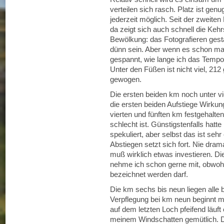
verteilen sich rasch. Platz ist gen
jederzeit möglich. Seit der zweiten
da zeigt sich auch schnell die Kehr
Bewölkung: das Fotografieren gesta
dünn sein. Aber wenn es schon mal
gespannt, wie lange ich das Temp
Unter den Füßen ist nicht viel, 2
gewogen.
Die ersten beiden km noch unter vie
die ersten beiden Aufstiege Wirkun
vierten und fünften km festgehalte
schlecht ist. Günstigstenfalls hatt
spekuliert, aber selbst das ist se
Abstiegen setzt sich fort. Nie dr
muß wirklich etwas investieren. Di
nehme ich schon gerne mit, obwohl 
bezeichnet werden darf.
Die km sechs bis neun liegen alle 
Verpflegung bei km neun beginnt mi
auf dem letzten Loch pfeifend läuft
meinem Windschatten gemütlich. Da