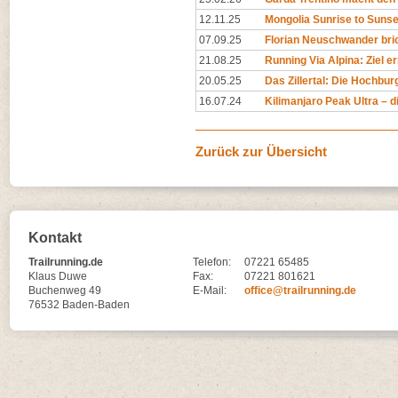
12.11.25
Mongolia Sunrise to Sunset
07.09.25
Florian Neuschwander bri
21.08.25
Running Via Alpina: Ziel er
20.05.25
Das Zillertal: Die Hochburg
16.07.24
Kilimanjaro Peak Ultra – di
Zurück zur Übersicht
Kontakt
Trailrunning.de
Telefon:
07221 65485
Klaus Duwe
Fax:
07221 801621
Buchenweg 49
E-Mail:
office@trailrunning.de
76532 Baden-Baden