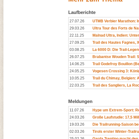
Laufberichte
27.07.26
UTMB Verbier Marathon: In
29.03.26
Ultra Tour des Forts de N
22.11.25
Malnad Ultra, Indien: Unt
27.09.25
Trail des Hautes Fagnes, X
03.08.25
La 6000 D: Die Trail-Legen
26.07.25
Brabantse Wouden Trail: 
14.06.25
Trail Godefroy Bouillon (
24.05.25
Vogesen Crossing 3: Köni
10.05.25
Trail du Chimay, Belgien
22.03.25
Trail des Sangliers, La R
Meldungen
11.07.26
Hype um Extrem-Sport: Rep
24.03.26
Große Laufstudie: 17,5 Mil
19.03.26
Die Trailrunning-Saison begi
02.03.26
Tirols erster Winter-Trailr
25.02.26
Garda Trentino macht den 