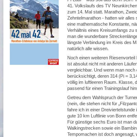
41. Volkslaufs des TV Neunkirchen 
zum 14. Mal statt. Marathon, Zweidrit
Zehntelmarathon - hatten wir alle
eine mathematische Konstante, näm
Verhältnis eines Kreisumfangs zu s
man die wunderbare Streckenlänge 
längste Verbindung im Kreis des M
natürlich alle wissen.
Noch einen weiteren Riesenvorteil
ist absolut nicht mit anderen Läufe
vergleichbar. Und wenn man noch 
berücksichtigt, deren 314 (Pi = 3,14
völlig im luftleeren Raum. Klasse,
passend für einen Trainingslauf h
Getreu dem Wahlspruch der Turner mi
(nein, die stehen nicht für „Filzpan
fahre ich in einer Dreiviertelstund
gute 10 km Luftlinie von Bonn entf
Für günstige sechs Euro ist man d
Walkingstrecken sowie ein Bambini-
Tempomachen ist doch angesagt, wi