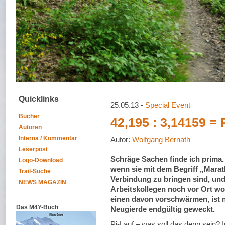
Quicklinks
25.05.13 -
Special Event
Bücher
42,195 : 3,14159 = 
Autoren
Interna / Kommentar
Autor:
Wolfgang Bernath
Leserpost
Schräge Sachen finde ich prima
Logo-Download
wenn sie mit dem Begriff „Marat
Trail-Suche
Verbindung zu bringen sind, un
NEWS MAGAZIN
Arbeitskollegen noch vor Ort w
einen davon vorschwärmen, ist 
Das M4Y-Buch
Neugierde endgültig geweckt.
Pi-Lauf – was soll das denn sein