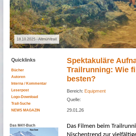
18.10.2025 - Altmühltrail
Spektakuläre Auf
Quicklinks
Trailrunning: Wie 
Bücher
Autoren
besten?
Interna / Kommentar
Leserpost
Bereich:
Equipment
Logo-Download
Quelle:
Trail-Suche
29.01.26
NEWS MAGAZIN
Das M4Y-Buch
Das Filmen beim Trailrunni
Nischentrend zur vielfältige