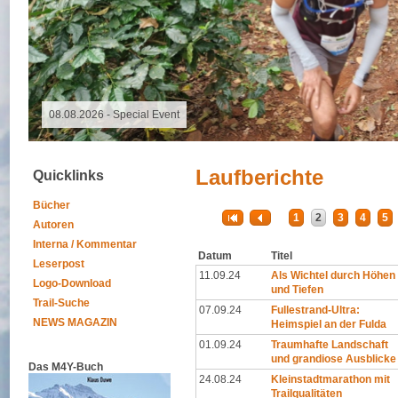
09.11.2025 - Spalter Freiheit Hügelland Trailrun
Laufberichte
Quicklinks
Bücher
1
2
3
4
5
Autoren
Interna / Kommentar
Datum
Titel
Leserpost
11.09.24
Als Wichtel durch Höhen
Logo-Download
und Tiefen
Trail-Suche
07.09.24
Fullestrand-Ultra:
NEWS MAGAZIN
Heimspiel an der Fulda
01.09.24
Traumhafte Landschaft
und grandiose Ausblicke
Das M4Y-Buch
24.08.24
Kleinstadtmarathon mit
Trailqualitäten