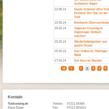
Schweizer Alpen
22.06.24
Haute Ardenne Ultra Trai
Festival: Der Star ist der
Trail
15.06.24
Beinharte Überraschung
25.05.24
Vogesen Crossing in
Eigenregie: Einfach
machen
25.05.24
Wiederholungstäter aus
gutem Grund
25.05.24
Das Unikat im Thüringer
Wald
27.04.24
Der Harz im Wandel
1
2
3
4
5
Kontakt
Trailrunning.de
Telefon:
07221 65485
Klaus Duwe
Fax:
07221 801621