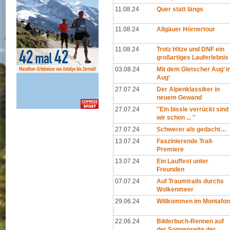
11.08.24
Quer statt längs
11.08.24
Allgäuer Hörnertour
11.08.24
Trotz Hitze und DNF ein
großartiges Lauferlebnis
03.08.24
Mit dem Gletscher Aug’ i
Aug‘
27.07.24
Der Alpenklassiker in
neuem Gewand
27.07.24
''Ein bissle verrückt sind
wir schon ... ''
27.07.24
Schwerer als gedacht…
13.07.24
Faszinierende Trail-
Premiere
13.07.24
Ein Lauffest unter
Freunden
07.07.24
Auf Traumtrails durchs
Wolkenmeer
29.06.24
Willkommen im Montafon
22.06.24
Bilderbuch-Rennen auf
der Sonnenseite der