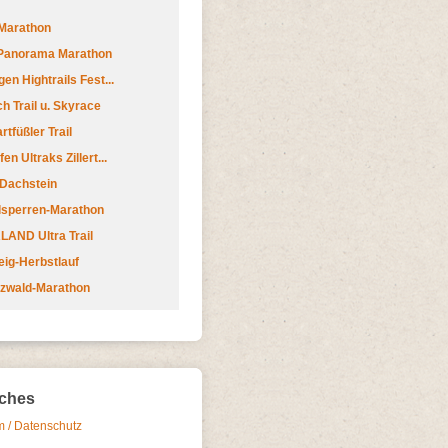
Marathon
 Panorama Marathon
en Hightrails Fest...
h Trail u. Skyrace
tfüßler Trail
n Ultraks Zillert...
 Dachstein
lsperren-Marathon
AND Ultra Trail
ig-Herbstlauf
zwald-Marathon
iches
 / Datenschutz