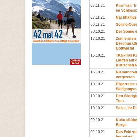
07.11.21
Kini-Trail: 
im Schloss
07.11.21
Nachhaltige
06.11.21
Solling-Que
30.10.21
Der Sonne 
17.10.21
Zum ersten
Bergmarath
Bottwartal
16.10.21
TKN-Trail Ku
Laufen auf 
Kurischen 
16.10.21
Niemand wi
vergessen
10.10.21
Pilgerreise
Wolfgangse
10.10.21
Den Widrigk
Trotz
10.10.21
Salve, Ihr Pe
09.10.21
Kulttrail üb
Berge
02.10.21
Das Feld vo
hergejagt