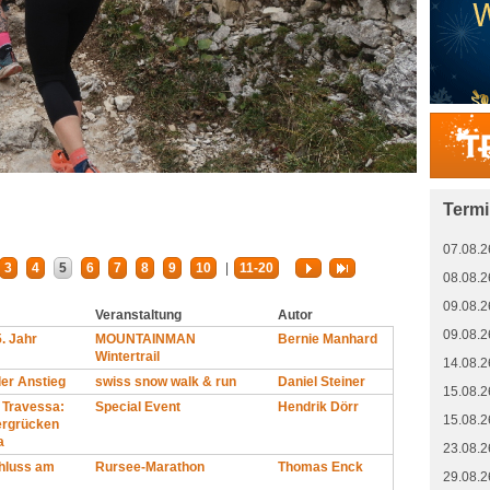
Term
07.08.2
3
4
5
6
7
8
9
10
|
11-20
08.08.2
09.08.2
Veranstaltung
Autor
09.08.2
5. Jahr
MOUNTAINMAN
Bernie Manhard
Wintertrail
14.08.2
ler Anstieg
swiss snow walk & run
Daniel Steiner
15.08.2
 Travessa:
Special Event
Hendrik Dörr
15.08.2
ergrücken
a
23.08.2
hluss am
Rursee-Marathon
Thomas Enck
29.08.2