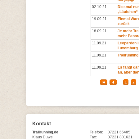
02.10.21
Diesmal nur
„Läufchen“
19.09.21
Einmal Wart
zurück
18.09.21
Je mehr Tra
mehr Pano
11.09.21
Leoparden i
Luxemburg
11.09.21
Trailrunnin
11.09.21
Es fängt ga
an, aber dan
1
2
Kontakt
Trailrunning.de
Telefon:
07221 65485
Klaus Duwe
Fax:
07221 801621