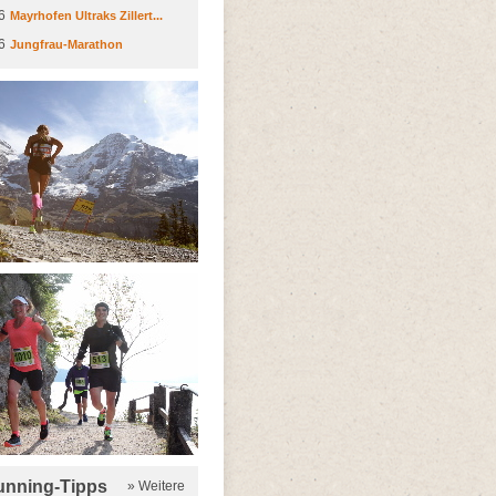
6
Mayrhofen Ultraks Zillert...
6
Jungfrau-Marathon
running-Tipps
» Weitere