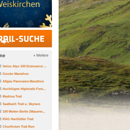
Trail-Suche
ine
» Weitere
6
Swiss Alps 100 Endurance ...
6
Gondo Marathon
6
Allgäu Panorama Marathon
6
Hochfügen Hightrails Fest...
6
Madrisa Trail
6
Saalbach Trail u. Skyrace
6
100 Meilen Berlin (Mauerw...
6
RAG Hartfüßler Trail
6
Churfirsten Trail Run