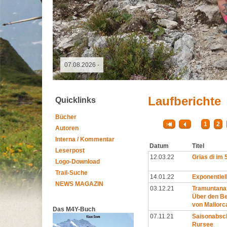
09.05.2026 - GutsMuths-Rennsteiglauf
Laufberichte
Quicklinks
Bücher
1
2
Autoren
Interna / Kommentar
Datum
Titel
Leserpost
12.03.22
Grias di im 
Logo-Download
Trail-Suche
14.01.22
Exponentiel
NEWS MAGAZIN
03.12.21
Tramuntana
Über den B
von Mallorc
Das M4Y-Buch
07.11.21
Saisonabsc
Rursee