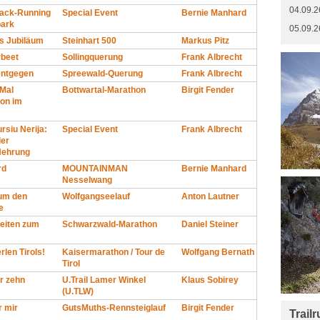
04.09.2
Track-Running
Special Event
Bernie Manhard
park
05.09.2
s Jubiläum
Steinhart 500
Markus Pitz
rbeet
Sollingquerung
Frank Albrecht
entgegen
Spreewald-Querung
Frank Albrecht
 Mal
Bottwartal-Marathon
Birgit Fender
on im
rsiu Nerija:
Special Event
Frank Albrecht
der
Nehrung
rd
MOUNTAINMAN
Bernie Manhard
Nesselwang
 um den
Wolfgangseelauf
Anton Lautner
e
eiten zum
Schwarzwald-Marathon
Daniel Steiner
rlen Tirols!
Kaisermarathon / Tour de
Wolfgang Bernath
Tirol
er zehn
U.Trail Lamer Winkel
Klaus Sobirey
(U.TLW)
r mir
GutsMuths-Rennsteiglauf
Birgit Fender
Trail