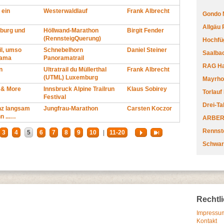
 ein
Westerwaldlauf
Frank Albrecht
Gondo 
Allgäu
burg und
Höllwand-Marathon
Birgit Fender
(RennsteigQuerung)
Hochfüg
il, umso
Schnebelhorn
Daniel Steiner
Saalbac
rama
Panoramatrail
RAG Har
n
Ultratrail du Müllerthal
Frank Albrecht
(UTML) Luxemburg
Mayrhofe
g & More
Innsbruck Alpine Trailrun
Klaus Sobirey
Torlauf
Festival
Drei-Ta
nz langsam
Jungfrau-Marathon
Carsten Koczor
n ...…
ARBERL
Rennste
3
4
5
6
7
8
9
10
|
11-20
Schwar
Rechtl
Impressum
Kontakt