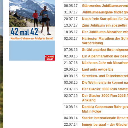
06.08.17
Glänzendes Jubiläumsevent
31.07.17
Jubiläumsausgabe findet gr
20.07.17
Noch freie Startplätze für 
13.07.17
Zum Jubiläum ein spezielle
18.05.17
Der Jubiläums-Marathon wir
02.03.17
Härtester Marathon der Sch
Vorbereitung
07.08.16
Strähl unterbot ihren eigen
02.08.16
Ein Alpenmarathon der bes
21.07.16
Nächstes Jahr mit Maratho
29.06.16
Lauf aufs ewige Eis
09.08.15
Strecken- und Teilnehmerre
03.08.15
Die Weltmeisterin kommt n
23.07.15
Der Glacier 3000 Run starte
02.07.15
Der Glacier 3000 Run 2015 f
Anklang
10.08.14
Daniela Gassmann Bahr gew
Mal in Folge
04.08.14
Starke internationale Beset
22.07.14
Immer bergauf – der Glacie