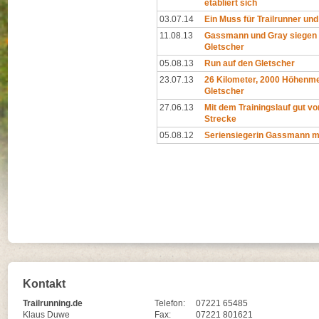
etabliert sich
03.07.14
Ein Muss für Trailrunner und
11.08.13
Gassmann und Gray siegen
Gletscher
05.08.13
Run auf den Gletscher
23.07.13
26 Kilometer, 2000 Höhenme
Gletscher
27.06.13
Mit dem Trainingslauf gut vor
Strecke
05.08.12
Seriensiegerin Gassmann m
Kontakt
Trailrunning.de
Telefon:
07221 65485
Klaus Duwe
Fax:
07221 801621