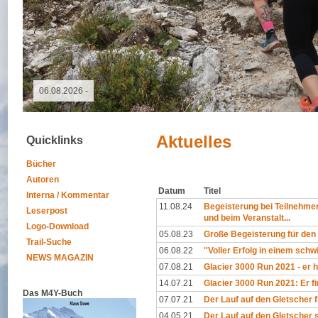
09.05.2026 - GutsMuths-Rennsteiglauf
Aktuelles
Quicklinks
Bücher
Autoren
Datum
Titel
Interna / Kommentar
11.08.24
Begeisterung bei Teilnehme
Leserpost
und beim Veranstalt...
Logo-Download
05.08.23
Große Begeisterung für den 
Trail-Suche
06.08.22
''Voller Erfolg in einem schw
NEWS MAGAZIN
07.08.21
Glacier 3000 Run 2021 - er h
14.07.21
Glacier 3000 Run 2021: Er fi
Das M4Y-Buch
07.07.21
Der Lauf auf den Gletscher f
04.05.21
Der Lauf auf den Gletscher s