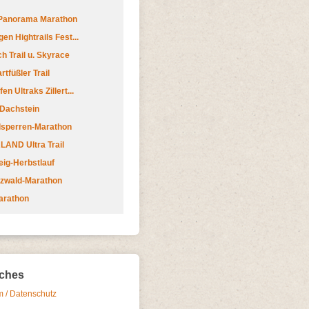
 Panorama Marathon
en Hightrails Fest...
h Trail u. Skyrace
tfüßler Trail
n Ultraks Zillert...
 Dachstein
lsperren-Marathon
AND Ultra Trail
ig-Herbstlauf
zwald-Marathon
arathon
iches
 / Datenschutz