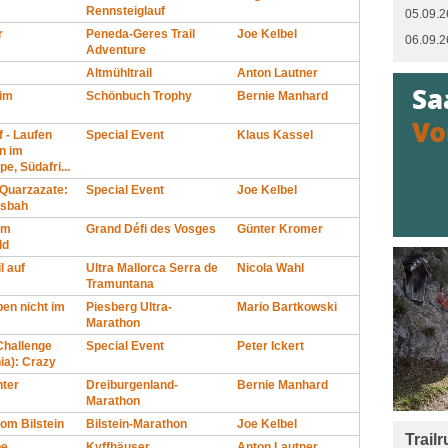
Rennsteiglauf
05.09.2
r
Peneda-Geres Trail
Joe Kelbel
06.09.2
Adventure
Altmühltrail
Anton Lautner
 im
Schönbuch Trophy
Bernie Manhard
 - Laufen
Special Event
Klaus Kassel
n im
e, Südafri...
 Quarzazate:
Special Event
Joe Kelbel
asbah
im
Grand Défi des Vosges
Günter Kromer
ld
l auf
Ultra Mallorca Serra de
Nicola Wahl
Tramuntana
ben nicht im
Piesberg Ultra-
Mario Bartkowski
Marathon
Challenge
Special Event
Peter Ickert
ia): Crazy
nter
Dreiburgenland-
Bernie Manhard
Marathon
om Bilstein
Bilstein-Marathon
Joe Kelbel
Trail
be
Kyffhäuser
Anton Lautner