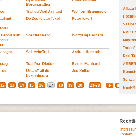
Bergmarathon
Allgäu
ace
Trail du Vieil-Armand
Wolfram Brunnmeier
Hochfüg
auf mit
De Zestig van Texel
Peter Ickert
Saalbac
ehler
RAG Har
rlebnislauf:
Special Event
Wolfgang Bernath
ibende
Mayrhofe
ur
Torlauf
a vigne,
SciaccheTrail
Andrea Helmuth
Drei-Ta
stag
Trail Run Dießen
Bernie Manhard
ARBERL
n der
UrbanTrail de
Joe Kelbel
Rennste
Luxembourg
Schwar
12
13
14
15
16
17
18
19
20
|
21-28
Napf-M
Rechtl
Impressum
Kontakt