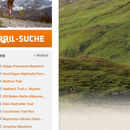
Trail-Suche
ine
» Weitere
6
Allgäu Panorama Marathon
6
Hochfügen Hightrails Fest...
6
Madrisa Trail
6
Saalbach Trail u. Skyrace
6
100 Meilen Berlin (Mauerw...
6
RAG Hartfüßler Trail
6
Churfirsten Trail Run
6
Mayrhofen Ultraks Zillert...
6
Jungfrau-Marathon