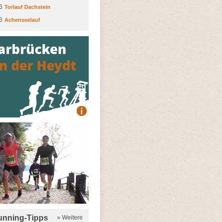
6
Torlauf Dachstein
6
Achenseelauf
running-Tipps
» Weitere