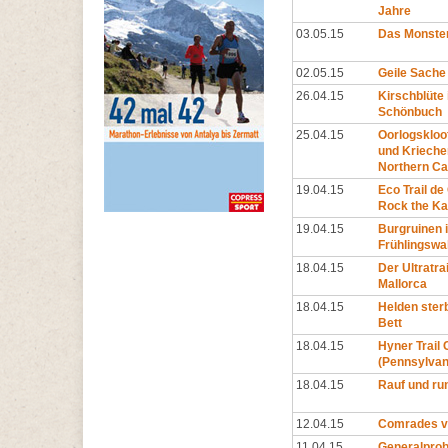
Jahre
03.05.15
Das Monste
02.05.15
Geile Sache
26.04.15
Kirschblüte
Schönbuch
25.04.15
Oorlogskloof
und Krieche
Northern Cap
19.04.15
Eco Trail de
Rock the K
19.04.15
Burgruinen 
Frühlingswa
18.04.15
Der Ultratrai
Mallorca
18.04.15
Helden ster
Bett
18.04.15
Hyner Trail 
(Pennsylvan
18.04.15
Rauf und ru
12.04.15
Comrades v
11.04.15
Generalpro