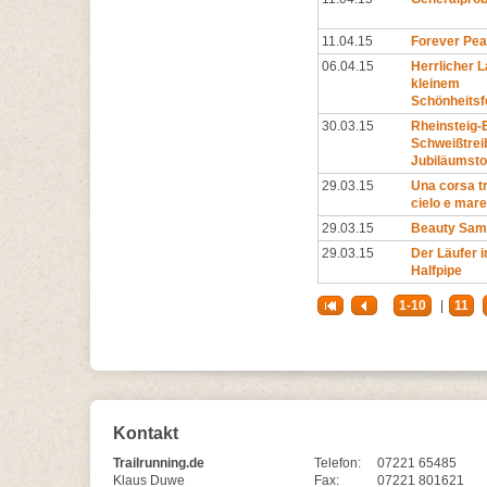
11.04.15
Forever Pe
06.04.15
Herrlicher L
kleinem
Schönheitsf
30.03.15
Rheinsteig-E
Schweißtre
Jubiläumsto
29.03.15
Una corsa tr
cielo e mare
29.03.15
Beauty Sam
29.03.15
Der Läufer i
Halfpipe
1-10
|
11
Kontakt
Trailrunning.de
Telefon:
07221 65485
Klaus Duwe
Fax:
07221 801621