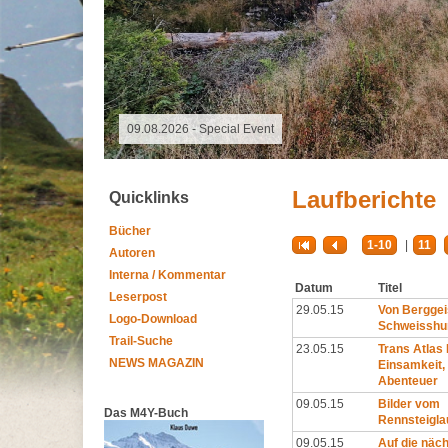
09.08.2026 -
Laufberichte
Quicklinks
Bücher
1-10
|
11
Autoren
Interna / Kommentar
Datum
Titel
Leserpost
29.05.15
Von Berggei
Logo-Download
Schweisshu
Trail-Suche
23.05.15
Trans Atlas
NEWS MAGAZIN
Einsamkeit,
Abenteuer
09.05.15
Bilder vom
Das M4Y-Buch
Rennsteigla
09.05.15
Auf die näc