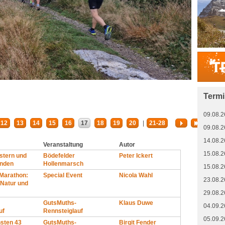
Term
09.08.2
12
13
14
15
16
17
18
19
20
|
21-28
09.08.2
14.08.2
Veranstaltung
Autor
15.08.2
stern und
Bödefelder
Peter Ickert
nden
Hollenmarsch
15.08.2
 Marathon:
Special Event
Nicola Wahl
23.08.2
 Natur und
29.08.2
GutsMuths-
Klaus Duwe
04.09.2
uf
Rennsteiglauf
05.09.2
hsten 43
GutsMuths-
Birgit Fender